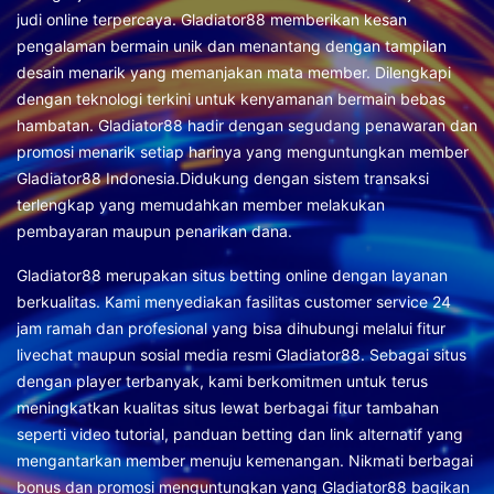
judi online terpercaya.
Gladiator88 memberikan kesan
pengalaman bermain unik dan menantang dengan tampilan
desain menarik yang memanjakan mata member.
Dilengkapi
dengan teknologi terkini untuk kenyamanan bermain bebas
hambatan. Gladiator88 hadir dengan segudang penawaran dan
promosi menarik setiap harinya yang menguntungkan member
Gladiator88 Indonesia.
Didukung dengan sistem transaksi
terlengkap yang memudahkan member melakukan
pembayaran maupun penarikan dana.
Gladiator88 merupakan situs betting online dengan layanan
berkualitas. Kami menyediakan fasilitas customer service 24
jam ramah dan profesional yang bisa dihubungi melalui fitur
livechat maupun sosial media resmi Gladiator88. Sebagai situs
dengan player terbanyak, kami berkomitmen untuk terus
meningkatkan kualitas situs lewat berbagai fitur tambahan
seperti video tutorial, panduan betting dan link alternatif yang
mengantarkan member menuju kemenangan. Nikmati berbagai
bonus dan promosi menguntungkan yang Gladiator88 bagikan