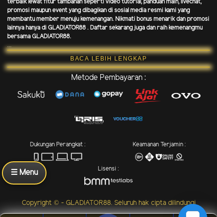
terbaik lewat fitur tambahan seperti video tutorial, panduan main, livechat,
promosi maupun event yang dibagikan di sosial media resmi kami yang
membantu member menuju kemenangan. Nikmati bonus menarik dan promosi
lainnya hanya di GLADIATOR88 . Daftar sekarang juga dan raih kemenangmu
bersama GLADIATOR88.
...
BACA LEBIH LENGKAP
Metode Pembayaran :
Dukungan Perangkat :
Keamanan Terjamin :
Lisensi :
☰ Menu
Copyright © - GLADIATOR88. Seluruh hak cipta dilindungi